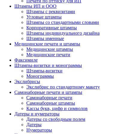
Печати по оттиску для ИП
Штампы ИП и ООО
Штампы с реквизитами
Угловые штампы
Штампы со стандартными словами
Корпоративные штампы
Штампы индивидуального дизайна
Штампы именные
Медицинские печати и штампы
Медицинские штампы
Медицинские печати
Факсимиле
Штампы-визитки и монограммы
Штампы-визитки
Монограммы
Экслибрисы
Экслибрис по стандартному макету
Самонаборные печати и штампы
Самонаборные печати
Самонаборные штампы
Кассы букв, цифр и символов
Датеры и нумераторы
Датеры со свободным полем
Датеры
Нумераторы